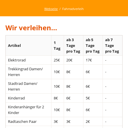
Feed
Webseite
Fahrradverleih
Wir verleihen...
ab 3
ab 5
ab 7
1
Artikel
Tage
Tage
Tage
Tag
pro Tag
pro Tag
pro Tag
Elektrorad
25€
20€
17€
-
Trekkingrad Damen/
10€
8€
6€
-
Herren
Stadtrad Damen/
10€
8€
6€
-
Herren
Kinderrad
8€
6€
5€
-
Kinderanhänger für 2
10€
8€
6€
-
Kinder
Radtaschen Paar
3€
3€
2€
-