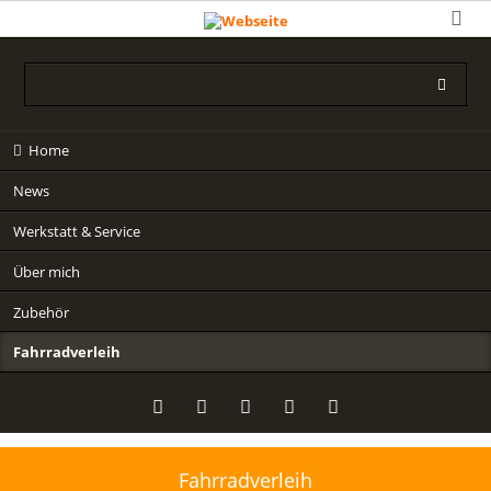
Navigation
Home
überspringen
News
Werkstatt & Service
Über mich
Zubehör
Fahrradverleih
Fahrradverleih
Twitter
LinkedIn
Google+
Facebook
RSS-