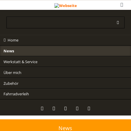
Navigation
Home
überspringen
News
Werkstatt & Service
Über mich
Zubehör
Fahrradverleih
News
Twitter
LinkedIn
Google+
Facebook
RSS-